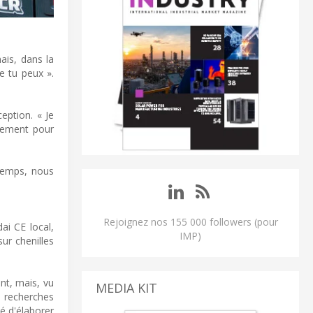
ais, dans la
ue tu peux ».
ception. « Je
ncement pour
-temps, nous
Rejoignez nos 155 000 followers (pour
ai CE local,
IMP)
ur chenilles
nt, mais, vu
MEDIA KIT
s recherches
é d'élaborer