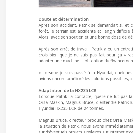
Doute et détermination
Après son accident, Patrik se demandait si, et co
forêt, le terrain est accidenté et l'engin diffici
Alors, avec son soutien et une bonne dose de dét
Après son arrêt de travail, Patrik a eu un entreti
crois bien que je ne suis pas fait pour ça » ra
adapter une machine. L'obtention du financement 
« Lorsque je suis passé à la Hyundai, quelques 
avions encore amélioré les solutions possibles, » 
Adaptation de la HX235 LCR
Lorsque Patrik l'a contacté, quelle ne fut pas 
Orsa Maskin, Magnus Bruce, d'entendre Patrik lui
Hyundai HX235 LCR de 24 tonnes.
Magnus Bruce, directeur produit chez Orsa Maski
la situation de Patrik, nous avons immédiatem
sur d'éventuels projets similaires sur Internet n