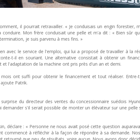
mment, il pourrait retravailler. « Je conduisais un engin forestier, m
le à conduire. Mon frère conduisait une pelle et m'a dit : « Bien sûr q
ermination, je suis parvenu à mes fins. »
en avec le service de l'emploi, qui lui a proposé de travailler à la ré
conte-t-il en souriant. Une alternative consistait à obtenir un fina
et l'adaptation de la machine ont pris près d'un an et demi.
mois ont suffi pour obtenir le financement et tout réaliser. Entre
ajoute Patrik.
la surprise du directeur des ventes du concessionnaire suédois Hyund
 demander s'il serait possible de monter un élévateur sur une pelle s
n, déclare : « Personne ne nous avait posé cette question auparava
ent commencé à réfléchir à la façon de répondre à sa demande. No
'ont retourné que peu de résultats, voire aucun. Nous avons donc décid