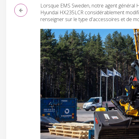
Lorsque EMS Sweden, notre agent général Hyu
Hyundai HX235LCR considérablement modifiée
renseigner sur le type d'accessoires et de mod