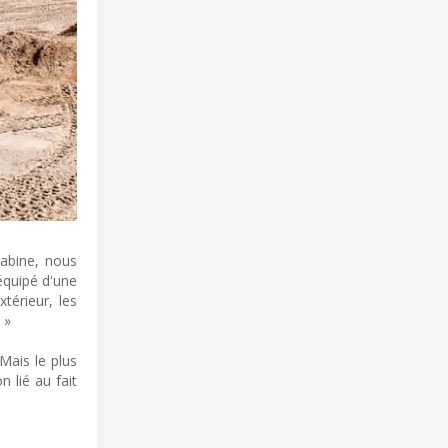
cabine, nous
équipé d'une
térieur, les
 »
 Mais le plus
 lié au fait