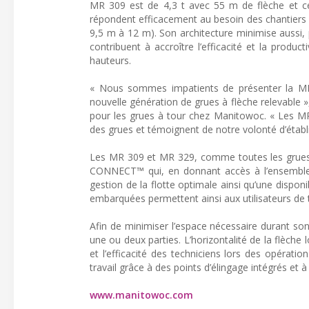
MR 309 est de 4,3 t avec 55 m de flèche et c
répondent efficacement au besoin des chantiers 
9,5 m à 12 m). Son architecture minimise aussi,
contribuent à accroître l’efficacité et la prod
hauteurs.
« Nous sommes impatients de présenter la MR
nouvelle génération de grues à flèche relevable 
pour les grues à tour chez Manitowoc. « Les MR
des grues et témoignent de notre volonté d’établi
Les MR 309 et MR 329, comme toutes les grues P
CONNECT™ qui, en donnant accès à l’ensemble 
gestion de la flotte optimale ainsi qu’une dispon
embarquées permettent ainsi aux utilisateurs de t
Afin de minimiser l’espace nécessaire durant s
une ou deux parties. L’horizontalité de la flèch
et l’efficacité des techniciens lors des opérat
travail grâce à des points d’élingage intégrés et
www.manitowoc.com