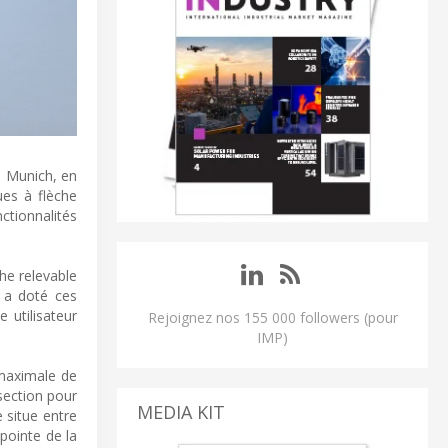
à Munich, en
ues à flèche
ctionnalités
he relevable
n a doté ces
 utilisateur
Rejoignez nos 155 000 followers (pour
IMP)
maximale de
section pour
MEDIA KIT
 situe entre
pointe de la