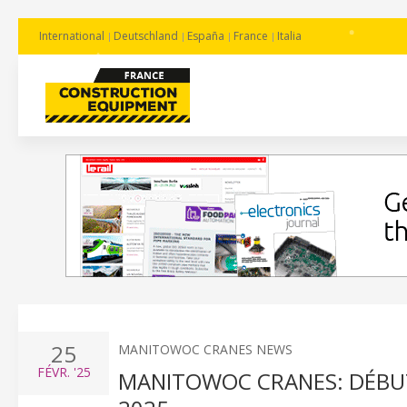
International
Deutschland
España
France
Italia
25
MANITOWOC CRANES NEWS
FÉVR.
'25
MANITOWOC CRANES: DÉBUT