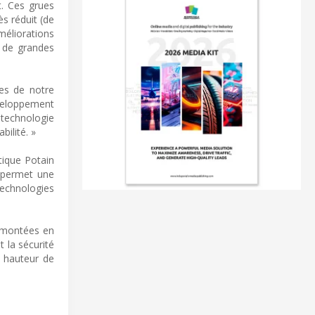
. Ces grues
s réduit (de
méliorations
n de grandes
es de notre
éveloppement
 technologie
ilité. »
tique Potain
 permet une
technologies
e montées en
 la sécurité
à hauteur de