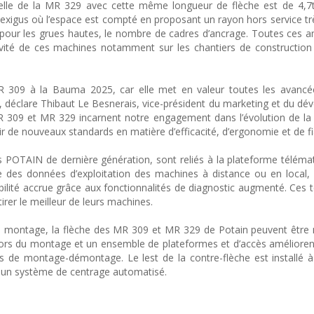
elle de la MR 329 avec cette même longueur de flèche est de 4,7t
exigus où l’espace est compté en proposant un rayon hors service trè
 pour les grues hautes, le nombre de cadres d’ancrage. Toutes ces a
uctivité de ces machines notamment sur les chantiers de constructio
 309 à la Bauma 2025, car elle met en valeur toutes les avancé
», déclare Thibaut Le Besnerais, vice-président du marketing et du d
 309 et MR 329 incarnent notre engagement dans l’évolution de la
r de nouveaux standards en matière d’efficacité, d’ergonomie et de fiab
OTAIN de dernière génération, sont reliés à la plateforme téléma
des données d’exploitation des machines à distance ou en local,
ibilité accrue grâce aux fonctionnalités de diagnostic augmenté. Ces 
irer le meilleur de leurs machines.
on montage, la flèche des MR 309 et MR 329 de Potain peuvent êtr
e lors du montage et un ensemble de plateformes et d’accès améliorent
ions de montage-démontage. Le lest de la contre-flèche est installé 
 à un système de centrage automatisé.