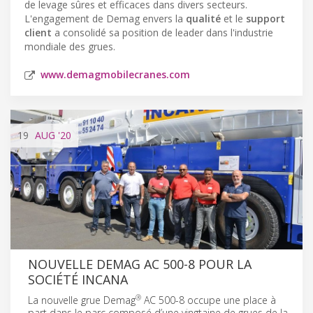
de levage sûres et efficaces dans divers secteurs.
L'engagement de Demag envers la
qualité
et le
support
client
a consolidé sa position de leader dans l'industrie
mondiale des grues.
www.demagmobilecranes.com
19
AUG
'20
NOUVELLE DEMAG AC 500-8 POUR LA
SOCIÉTÉ INCANA
®
La nouvelle grue Demag
AC 500-8 occupe une place à
part dans le parc composé d’une vingtaine de grues de la