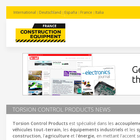
International
Deutschland
España
France
Italia
TORSION CONTROL PRODUCTS NEWS
Torsion Control Products
est spécialisé dans les
accouplemen
véhicules tout-terrain
, les
équipements industriels
et les
s
construction
, l'
agriculture
et l'
énergie
, en mettant l'accent s