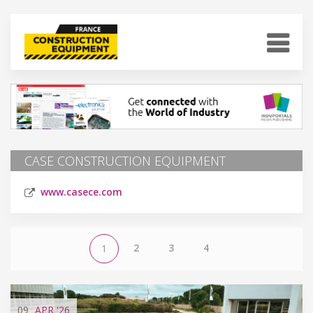
CASE CONSTRUCTION EQUIPMENT
www.casece.com
2
3
4
1
09
APR
'26