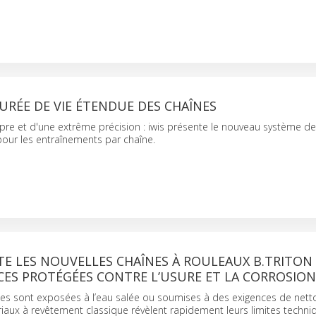
RÉE DE VIE ÉTENDUE DES CHAÎNES
re et d'une extrême précision : iwis présente le nouveau système de
 pour les entraînements par chaîne.
TE LES NOUVELLES CHAÎNES À ROULEAUX B.TRITON
ES PROTÉGÉES CONTRE L’USURE ET LA CORROSION
nes sont exposées à l’eau salée ou soumises à des exigences de nett
ériaux à revêtement classique révèlent rapidement leurs limites techn