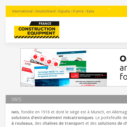
International
Deutschland
España
France
Italia
IWIS
iwis
, fondée en 1916 et dont le siège est à Munich, en Allemag
solutions d'entraînement mécatroniques
. Le portefeuille 
à rouleaux
, des
chaînes de transport
et des
solutions de c