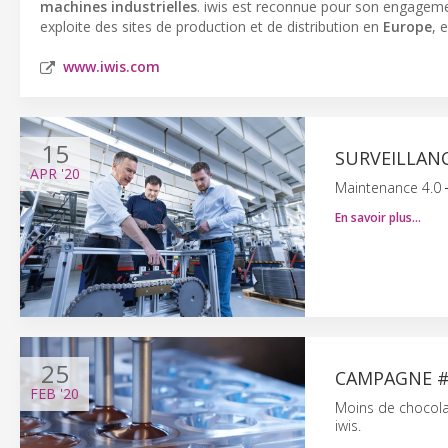
machines industrielles
. iwis est reconnue pour son engagemen
exploite des sites de production et de distribution en
Europe
, 
www.iwis.com
15
SURVEILLANC
APR
'20
Maintenance 4.0 ─
En savoir plus…
25
CAMPAGNE 
FEB
'20
Moins de chocola
iwis.