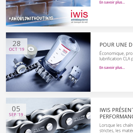
En savoir plus…
28
POUR UNE DU
OCT
'19
Économique, prop
lubrification CLA
En savoir plus…
05
IWIS PRÉSEN
SEP
'19
PERFORMANC
Lorsque les chaî
strictes, les mat