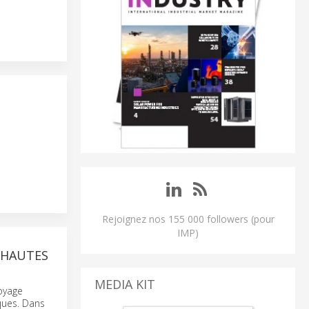
Rejoignez nos 155 000 followers (pour
IMP)
 HAUTES
MEDIA KIT
oyage
iques. Dans