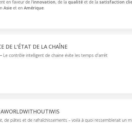
t en faveur de l'
innovation
, de la
qualité
et de la
satisfaction cli
en
Asie
et en
Amérique
.
E DE L'ÉTAT DE LA CHAÎNE
 Le contrôle intelligent de chaine évite les temps d'arrêt
#AWORLDWITHOUTIWIS
t, de pâtes et de rafraîchissements – voilà à quoi ressemblerait un