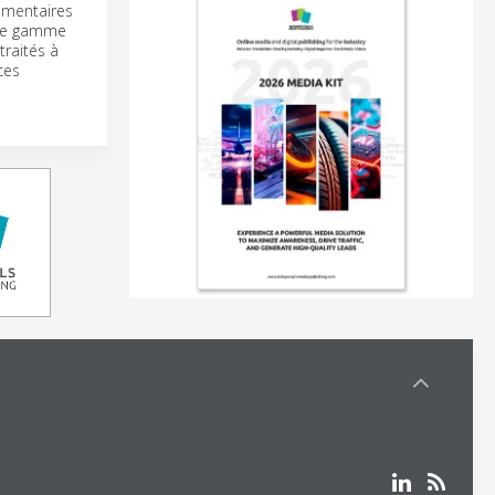
limentaires
elle gamme
traités à
ces