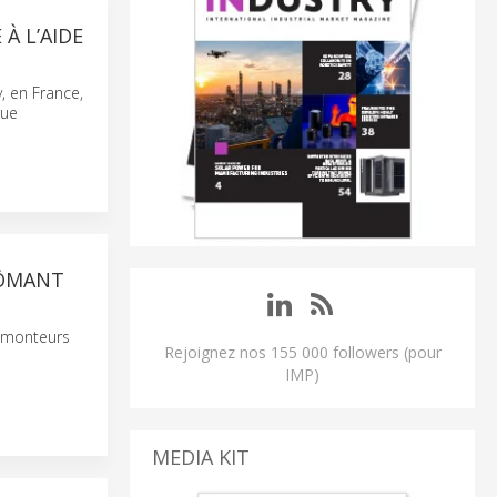
À L’AIDE
, en France,
rue
LÔMANT
x monteurs
Rejoignez nos 155 000 followers (pour
IMP)
MEDIA KIT