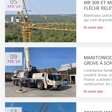
05
MR 309 ET 
APR
'24
FLÈCHE RELE
Manitowoc présen
qui sont disponib
En savoir plus…
09
MANITOWOC: 
FEB
'24
GROVE À SO
L'entreprise fami
routière Grove, 
France, a acheté
construction, les 
En savoir plus…
13