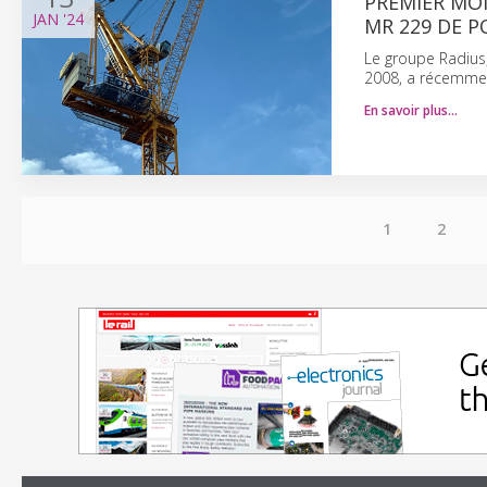
PREMIER MO
JAN
'24
MR 229 DE P
Le groupe Radius,
2008, a récemment
En savoir plus…
1
2