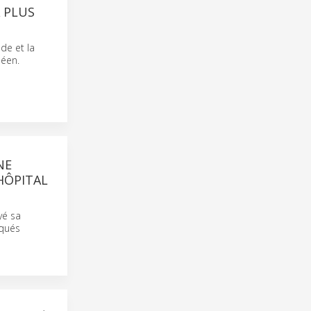
 PLUS
de et la
péen.
NE
HÔPITAL
yé sa
iqués