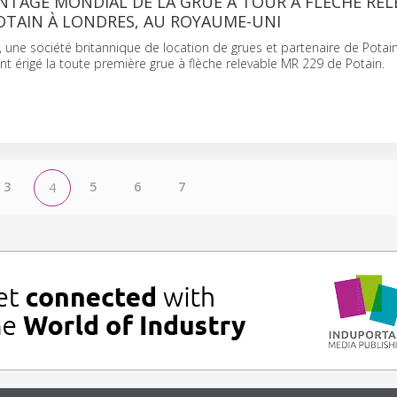
NTAGE MONDIAL DE LA GRUE À TOUR À FLÈCHE REL
OTAIN À LONDRES, AU ROYAUME-UNI
 une société britannique de location de grues et partenaire de Potai
 érigé la toute première grue à flèche relevable MR 229 de Potain.
3
5
6
7
4