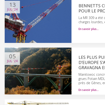
13
BENNETTS C
JUL
'24
POUR LE PR
La MR 309 a été 
charges lourdes, 
En savoir plus…
05
LES PLUS P
JUL
'24
D’EUROPE S’
GRAVAGNA EN
Manitowoc concrét
grues Potain MDL
près de Gênes, en 
En savoir plus…