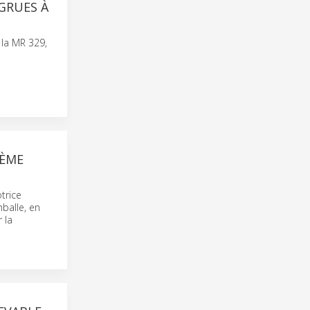
GRUES À
 la MR 329,
IÈME
trice
balle, en
 la