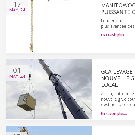
17
MANITOWOC D
MAY
'24
PUISSANTE 
Leader parmi les 
plus avancée des
En savoir plus…
01
GCA LEVAGE
MAY
'24
NOUVELLE G
LOCAL
Autaa, entreprise
nouvelle grue to
destinés à l'exten
En savoir plus…