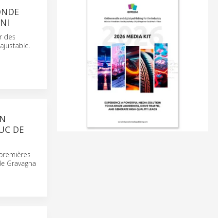
ONDE
NI
r des
ajustable.
IN
UC DE
 premières
de Gravagna