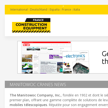
International
Deutschland
España
France
Italia
MANITOWOC CRANES NEWS
The Manitowoc Company, Inc.
, fondée en 1902 et dont le si
premier plan, offrant une gamme complète de solutions de l
mobiles télescopiques
. Réputée pour son engagement enver