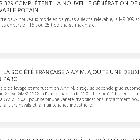
MR 329 COMPLÈTENT LA NOUVELLE GÉNÉRATION DE 
VABLE POTAIN
te deux nouveaux modèles de grues à flèche relevable, la MR 309 et
les en version 16 t ou 25 t de charge maximale.
LA SOCIÉTÉ FRANÇAISE A.A.Y.M. AJOUTE UNE DEUX
N PARC
liale de levage et manutention A.A.Y.M. a reçu sa seconde grue automo
une Grove GMK5150XL d'une capacité de 150 t. La société basée à Lam
 la GMK5150XL pour servir une variété d'applications, notamment pour
chantiers navals et la maintenance industrielle.