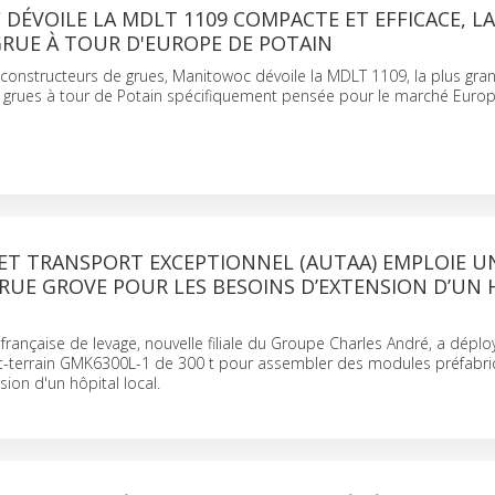
ÉVOILE LA MDLT 1109 COMPACTE ET EFFICACE, LA
GRUE À TOUR D'EUROPE DE POTAIN
constructeurs de grues, Manitowoc dévoile la MDLT 1109, la plus gran
 grues à tour de Potain spécifiquement pensée pour le marché Euro
 ET TRANSPORT EXCEPTIONNEL (AUTAA) EMPLOIE U
RUE GROVE POUR LES BESOINS D’EXTENSION D’UN 
 française de levage, nouvelle filiale du Groupe Charles André, a déplo
ut-terrain GMK6300L-1 de 300 t pour assembler des modules préfabr
sion d'un hôpital local.