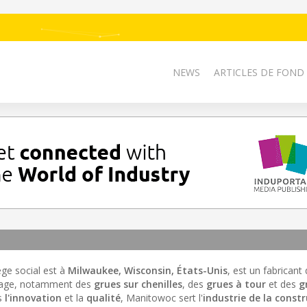
NEWS
ARTICLES DE FOND
ège social est à
Milwaukee, Wisconsin, États-Unis
, est un fabricant
evage, notamment des
grues sur chenilles
, des
grues à tour
et des
g
s
l'innovation
et la
qualité
, Manitowoc sert l'
industrie de la const