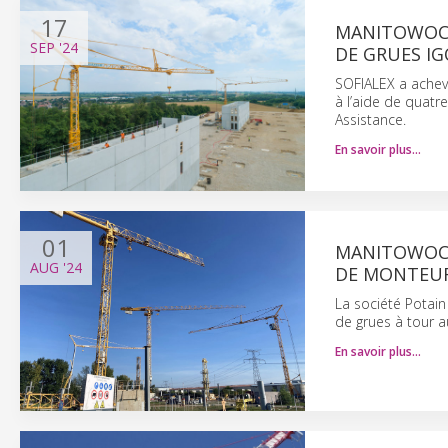
17
MANITOWOC: 
SEP
'24
DE GRUES IG
SOFIALEX a achev
à l’aide de quatr
Assistance.
En savoir plus…
01
MANITOWOC:
AUG
'24
DE MONTEUR
La société Potain
de grues à tour a
En savoir plus…