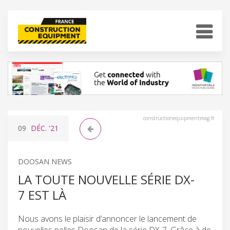
constructionequipmentmag.fr
09
DÉC.
'21
DOOSAN NEWS
LA TOUTE NOUVELLE SÉRIE DX-
7 EST LÀ
Nous avons le plaisir d’annoncer le lancement de
nouvelles pelles Doosan de la série DX-7. Grâce à de