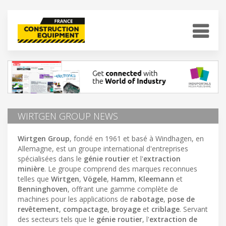
WIRTGEN GROUP NEWS
Wirtgen Group
, fondé en 1961 et basé à Windhagen, en
Allemagne, est un groupe international d'entreprises
spécialisées dans le
génie routier
et l'
extraction
minière
. Le groupe comprend des marques reconnues
telles que
Wirtgen
,
Vögele
,
Hamm
,
Kleemann
et
Benninghoven
, offrant une gamme complète de
machines pour les applications de
rabotage
,
pose de
revêtement
,
compactage
,
broyage
et
criblage
. Servant
des secteurs tels que le
génie routier
, l'
extraction de