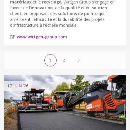
matériaux
et le
recyclage
, Wirtgen Group s'engage en
faveur de l'
innovation
, de la
qualité
et du
soutien
client
, en proposant des
solutions de pointe
qui
améliorent l'
efficacité
et la
durabilité
des projets
d'infrastructure à l'échelle mondiale.
www.wirtgen-group.com
2
3
1
17
JUN
'26