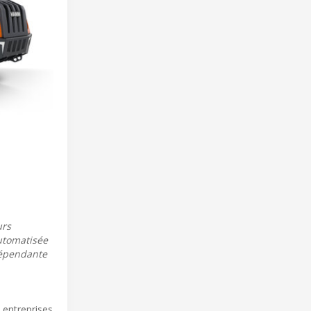
urs
automatisée
dépendante
 entreprises