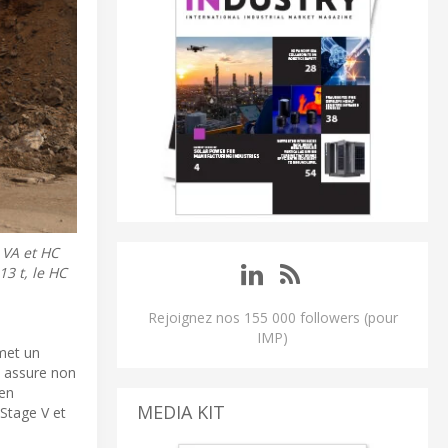
 VA et HC
3 t, le HC
Rejoignez nos 155 000 followers (pour
IMP)
met un
e assure non
 en
MEDIA KIT
Stage V et