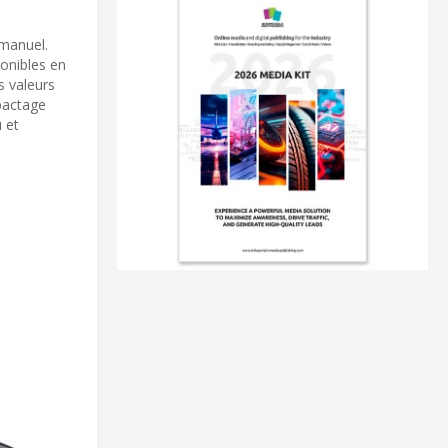
 manuel.
onibles en
s valeurs
pactage
 et