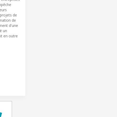
empêche
eurs
projets de
mmation de
ment d'une
té un
it en outre