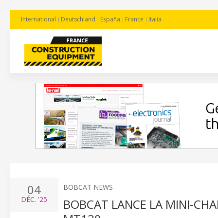
International
Deutschland
España
France
Italia
04
BOBCAT NEWS
DÉC.
'25
BOBCAT LANCE LA MINI-CH