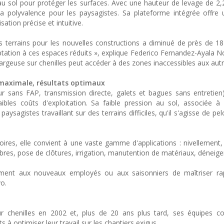
n au sol pour protéger les surfaces. Avec une hauteur de levage de 2
polyvalence pour les paysagistes. Sa plateforme intégrée offre un
ation précise et intuitive.
s terrains pour les nouvelles constructions a diminué de près de 1
ation à ces espaces réduits », explique Federico Fernandez-Ayala N
rgeuse sur chenilles peut accéder à des zones inaccessibles aux autr
 maximale, résultats optimaux
 sans FAP, transmission directe, galets et bagues sans entretien
bles coûts d'exploitation. Sa faible pression au sol, associée à
 paysagistes travaillant sur des terrains difficiles, qu'il s'agisse de p
ires, elle convient à une vaste gamme d'applications : nivellement,
bres, pose de clôtures, irrigation, manutention de matériaux, déneige
ent aux nouveaux employés ou aux saisonniers de maîtriser ra
o.
r chenilles en 2002 et, plus de 20 ans plus tard, ses équipes co
 à optimiser leur travail sur les chantiers exigus.