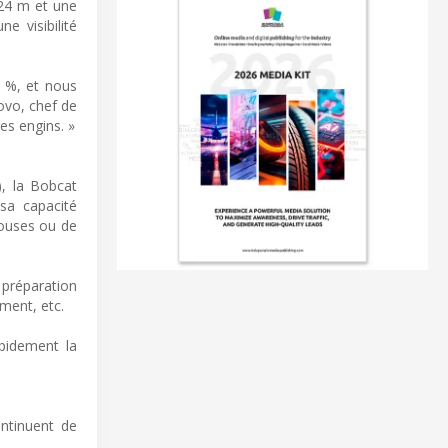
,24 m et une
e visibilité
8 %, et nous
ovo, chef de
es engins. »
), la Bobcat
 sa capacité
elouses ou de
 préparation
ment, etc.
pidement la
ntinuent de