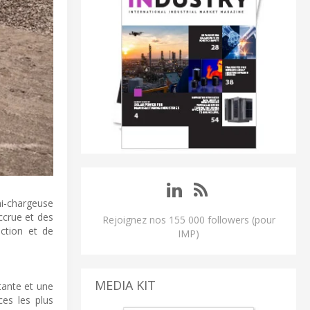
ni-chargeuse
ccrue et des
Rejoignez nos 155 000 followers (pour
ction et de
IMP)
MEDIA KIT
tante et une
es les plus