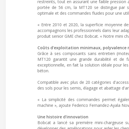
restreints, tout en assurant une faible pressio
portée de 56 cm, la MT120 se distingue par sa 
optimale et des commandes fluides pour une utilis
« Entre 2010 et 2020, la superficie moyenne de
accompagnons les professionnels dans leur adapt
produit senior GME chez Bobcat. « Notre mini cha
Coûts d'exploitation minimaux, polyvalence
Grâce à ses composants sans entretien (moteur
MT120 garantit une grande durabilité et de fai
exceptionnelle, en fait la solution idéale pour les
béton.
Compatible avec plus de 20 catégories d'accesso
des sols pour les semis, élagage et abattage d'ar
« La simplicité des commandes permet égalem
machine », ajoute Federico Fernandez-Ayala Nov
Une histoire d'innovation
Bobcat a lancé sa première mini-chargeuse su
développer des améliorations pour aider les clients