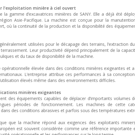
 l’exploitation minière à ciel ouvert
e la gamme d’excavatrices minières de SANY. Elle a déjà été dépl
 région Asie-Pacifique. La machine est conçue pour la manutentio
t, où la continuité de la production et la disponibilité des équipeme
énéralement utilisées pour le décapage des terrains, l’extraction du
terrassement. Leur productivité dépend principalement de la capaci
liques et du taux de disponibilité de la machine.
 opérationnelle élevée dans des conditions minières exigeantes et 
ernationaux. L’entreprise attribue ces performances à sa conception 
’utilisation élevés même dans des environnements difficiles.
ications minières exigeantes
sitent des équipements capables de déplacer d’importants volumes 
ongues périodes de fonctionnement. Les machines de cette cat
 dans des conditions abrasives et parfois sous des températures ext
que que la machine répond aux exigences des exploitants minier
 européen est souvent considérée comme une référence importante 
curité opérationnelle et les performances sur le long terme.