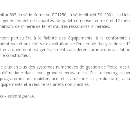
llar 395, la série Komatsu PC1250, la série Hitachi EX1200 et la Lieb
nt généralement de capacités de godet comprises entre 6 et 12 mèt
charbon, de minerai de fer et d’autres ressources minérales.
ion particulière à la fiabilité des équipements, à la conformité
érateurs et aux coûts d’exploitation sur l’ensemble du cycle de vie. L
 cet environnement est généralement considérée comme une validatio
 le constructeur.
de plus en plus des systèmes numériques de gestion de flotte, des 
 télématique dans leurs grandes excavatrices. Ces technologies p
s programmes de maintenance et d’améliorer la productivité, aida
équipements et à réduire les arrêts non planifiés.
ls – adapté par IA.