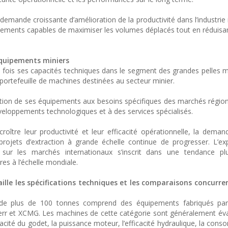
 demande croissante d’amélioration de la productivité dans l’industrie
ipements capables de maximiser les volumes déplacés tout en réduisa
équipements miniers
 fois ses capacités techniques dans le segment des grandes pelles mi
portefeuille de machines destinées au secteur minier.
aptation de ses équipements aux besoins spécifiques des marchés régio
veloppements technologiques et à des services spécialisés.
roître leur productivité et leur efficacité opérationnelle, la dema
rojets d’extraction à grande échelle continue de progresser. L’e
 sur les marchés internationaux s’inscrit dans une tendance pl
res à l’échelle mondiale.
ille les spécifications techniques et les comparaisons concurren
de plus de 100 tonnes comprend des équipements fabriqués par C
err et XCMG. Les machines de cette catégorie sont généralement év
apacité du godet, la puissance moteur, l’efficacité hydraulique, la co