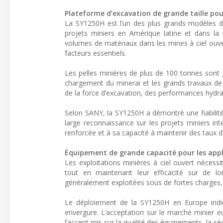
Plateforme d’excavation de grande taille pour
La SY1250H est l’un des plus grands modèles d
projets miniers en Amérique latine et dans la
volumes de matériaux dans les mines à ciel ouver
facteurs essentiels.
Les pelles minières de plus de 100 tonnes sont g
chargement du minerai et les grands travaux de 
de la force d’excavation, des performances hydrau
Selon SANY, la SY1250H a démontré une fiabilité
large reconnaissance sur les projets miniers int
renforcée et à sa capacité à maintenir des taux d
Équipement de grande capacité pour les appl
Les exploitations minières à ciel ouvert néces
tout en maintenant leur efficacité sur de l
généralement exploitées sous de fortes charges,
Le déploiement de la SY1250H en Europe indi
envergure. L’acceptation sur le marché minier
l’accent mis sur la qualité des équipements, la sé