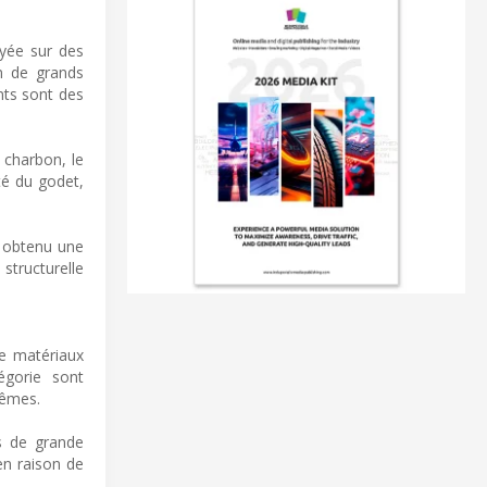
oyée sur des
n de grands
nts sont des
 charbon, le
té du godet,
a obtenu une
structurelle
de matériaux
égorie sont
rêmes.
s de grande
en raison de