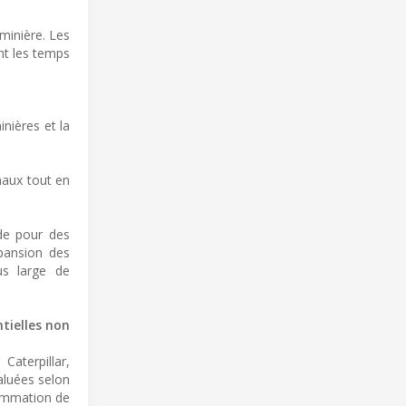
 minière. Les
nt les temps
nières et la
naux tout en
nde pour des
xpansion des
us large de
tielles non
aterpillar,
aluées selon
nsommation de