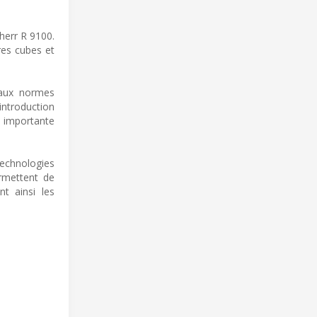
herr R 9100.
res cubes et
 aux normes
’introduction
n importante
technologies
ermettent de
nt ainsi les