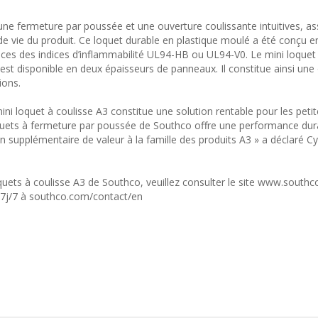
ne fermeture par poussée et une ouverture coulissante intuitives, ass
de vie du produit. Ce loquet durable en plastique moulé a été conçu 
nces des indices d’inflammabilité UL94-HB ou UL94-V0. Le mini loquet 
 est disponible en deux épaisseurs de panneaux. Il constitue ainsi une
ions.
e mini loquet à coulisse A3 constitue une solution rentable pour les peti
quets à fermeture par poussée de Southco offre une performance dur
on supplémentaire de valeur à la famille des produits A3 » a déclaré Cy
oquets à coulisse A3 de Southco, veuillez consulter le site www.south
t 7j/7 à southco.com/contact/en