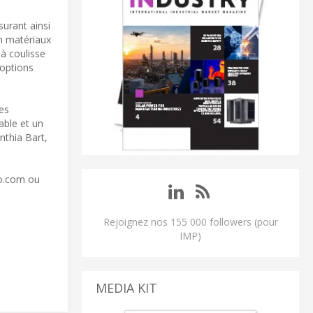
urant ainsi
en matériaux
à coulisse
 options
tes
able et un
nthia Bart,
co.com ou
Rejoignez nos 155 000 followers (pour
IMP)
MEDIA KIT