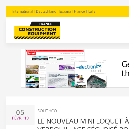
International
Deutschland
España
France
Italia
05
SOUTHCO
FÉVR.
'19
LE NOUVEAU MINI LOQUET 