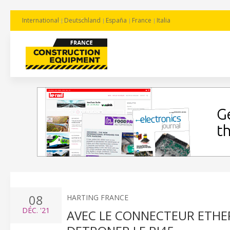
International
Deutschland
España
France
Italia
08
HARTING FRANCE
DÉC.
'21
AVEC LE CONNECTEUR ETHER