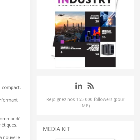
us compact,
Rejoignez nos 155 000 followers (pour
erformant
IMP)
 recommandé
nétiques.
MEDIA KIT
sa nouvelle