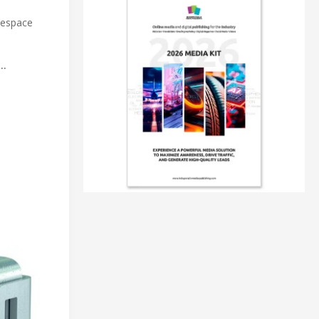
’espace
t…