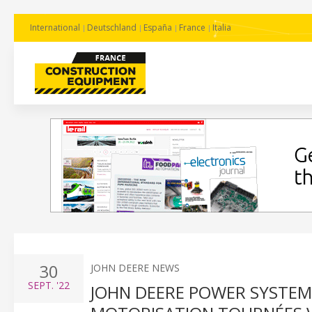
International
Deutschland
España
France
Italia
30
JOHN DEERE NEWS
SEPT.
'22
JOHN DEERE POWER SYSTEM