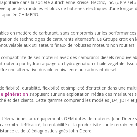
ritaire dans la société autrichienne Kreisel Electric, Inc. (« Kreisel »
 développe des modules et blocs de batteries électriques d’une longue d
rge appelée CHIMERO.
ables en matière de carburant, sans compromis sur les performances
ration de technologies de carburants alternatifs. Le Groupe croit en l
 renouvelable aux utilisateurs finaux de robustes moteurs non routiers.
la compatibilité de ses moteurs avec des carburants diesels renouvel
nt obtenu par hydrocraquage ou hydrogénation d’huile végétale. Issu
ffre une alternative durable équivalente au carburant diesel.
iabilité, durabilité, flexibilité et simplicité d’entretien dans une mult
le génération
s’appuient sur une exploitation inédite des meilleures 
hé et des clients. Cette gamme comprend les modèles JD4, JD14 et 
ies télématiques aux équipements OEM dotés de moteurs John Deere v
croître l’efficacité, la rentabilité et la productivité sur le terrain en 
 distance et de télédiagnostic signés John Deere.