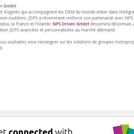
ven GmbH
 et d’agents qui accompagnent les OEM du monde entier dans l’intégra
s non routières. JDPS a récemment renforcé son partenariat avec NPS
lux, la France et l’Islande.
NPS Driven GmbH
desservira désormais 
sation JDPS avancées et personnalisées au marché allemand.
 vous souhaitez vous renseigner sur les solutions de groupes motopro
ci
.