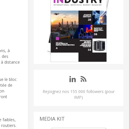
ons, à
, des
 à distance
e le bloc
etée de
ion
Rejoignez nos 155 000 followers (pour
ront
IMP)
MEDIA KIT
 faibles,
routiers.