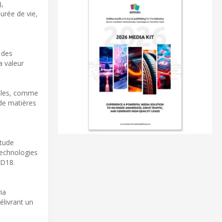
),
urée de vie,
 des
a valeur
ables, comme
 de matières
itude
technologies
JD18.
ia
délivrant un