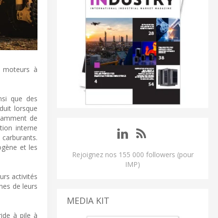
s moteurs à
nsi que des
duit lorsque
notamment de
tion interne
 carburants.
ogène et les
Rejoignez nos 155 000 followers (pour
IMP)
rs activités
unes de leurs
MEDIA KIT
ide à pile à