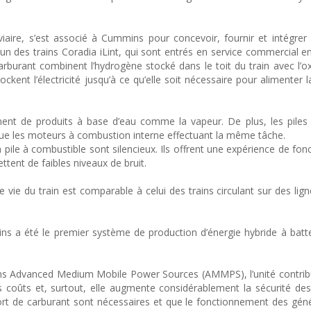
viaire, s’est associé à Cummins pour concevoir, fournir et intégre
un des trains Coradia iLint, qui sont entrés en service commercial e
carburant combinent l’hydrogène stocké dans le toit du train avec l’
stockent l’électricité jusqu’à ce qu’elle soit nécessaire pour alimenter 
t de produits à base d’eau comme la vapeur. De plus, les piles 
e les moteurs à combustion interne effectuant la même tâche.
 pile à combustible sont silencieux. Ils offrent une expérience de fo
ttent de faibles niveaux de bruit.
 vie du train est comparable à celui des trains circulant sur des lign
ns a été le premier système de production d’énergie hybride à batt
ns Advanced Medium Mobile Power Sources (AMMPS), l’unité contrib
coûts et, surtout, elle augmente considérablement la sécurité de
t de carburant sont nécessaires et que le fonctionnement des géné