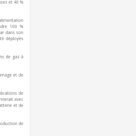
uses et 40 %
alimentation
indre 100 %
nmar dans son
té déployés
ons de gaz à
lumage et de
lications de
nnerait avec
atterie et de
roduction de