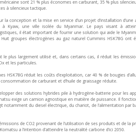
américaine sont 21 % plus économes en carburant, 35 % plus silencie
es à silencieux tactique.
 conception et la mise en service d’un projet d’installation d’une 
l à Kyaw, une ville isolée du Myanmar. Le pays visant à atte
 logistiques, il était important de fournir une solution qui aide le Mya
e. Huit groupes électrogènes au gaz naturel Cummins HSK78G ont é
le plus largement utilisé et, dans certains cas, il réduit les émissi
x et les particules.
s HSK78G réduit les coûts d’exploitation, car 40 % de bougies d’al
e consommation de carburant et d’huile de graissage réduite.
pper des solutions hybrides pile à hydrogène-batterie pour les app
atsu exige un camion agnostique en matière de puissance. Il fonctio
git notamment du diesel électrique, du chariot, de l’alimentation par b
émissions de CO2 provenant de l’utilisation de ses produits et de la p
matsu a l’intention d’atteindre la neutralité carbone d’ici 2050.