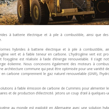
des à batterie électrique et à pile à combustible, ainsi que de
e.
rmes hybrides à batterie électrique et à pile à combustible, ai
rogène vert et à faible teneur en carbone. L’hydrogène vert est pro
et l’oxygène est réalisée à l’aide d’énergie renouvelable. Il s’agit 
 l’énergie éolienne. Nous concevons également des moteurs à combus
une architecture commune qui peut être optimisée pour une variété de
 en carbone comprennent le gaz naturel renouvelable (GNR), l’hydr
olutions à faible émission de carbone de Cummins pour alimenter leu
aires et de production d’électricité. Jetons un coup d’œil à quelques-
rogène au monde est exploité en Allemagne avec une solution hybr