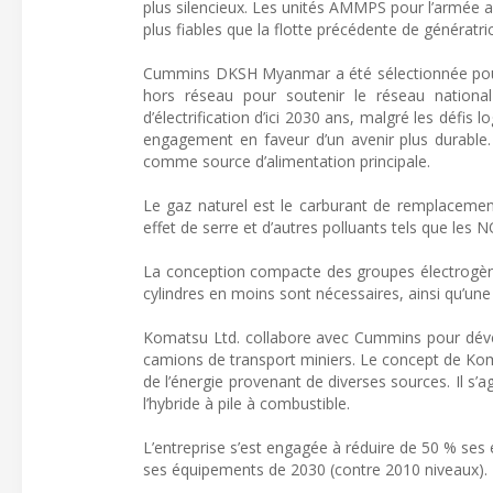
plus silencieux. Les unités AMMPS pour l’armée 
plus fiables que la flotte précédente de génératric
Cummins DKSH Myanmar a été sélectionnée pour la
hors réseau pour soutenir le réseau nationa
d’électrification d’ici 2030 ans, malgré les défis
engagement en faveur d’un avenir plus durabl
comme source d’alimentation principale.
Le gaz naturel est le carburant de remplacement 
effet de serre et d’autres polluants tels que les NO
La conception compacte des groupes électrogène
cylindres en moins sont nécessaires, ainsi qu’un
Komatsu Ltd. collabore avec Cummins pour dévelo
camions de transport miniers. Le concept de Kom
de l’énergie provenant de diverses sources. Il s’a
l’hybride à pile à combustible.
L’entreprise s’est engagée à réduire de 50 % ses 
ses équipements de 2030 (contre 2010 niveaux). Ko