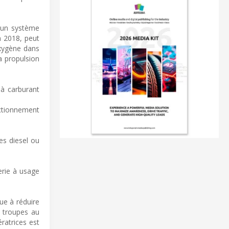
r un système
n 2018, peut
oxygène dans
la propulsion
à carburant
nctionnement
es diesel ou
erie à usage
ue à réduire
s troupes au
ratrices est