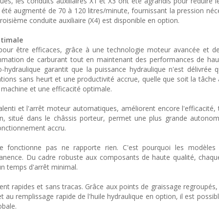
es, les conduits auxiliaires X1 et X3 ont été agrandis pour réduire l
t été augmenté de 70 à 120 litres/minute, fournissant la pression néc
troisième conduite auxiliaire (X4) est disponible en option.
ptimale
our être efficaces, grâce à une technologie moteur avancée et d
sommation de carburant tout en maintenant des performances de hau
hydraulique garantit que la puissance hydraulique n'est délivrée 
ions sans heurt et une productivité accrue, quelle que soit la tâche 
a machine et une efficacité optimale.
nti et l'arrêt moteur automatiques, améliorent encore l'efficacité, 
n, situé dans le châssis porteur, permet une plus grande autonom
fonctionnement accru.
ne fonctionne pas ne rapporte rien. C'est pourquoi les modèle
nence. Du cadre robuste aux composants de haute qualité, chaqu
un temps d'arrêt minimal.
nt rapides et sans tracas. Grâce aux points de graissage regroupés, 
t au remplissage rapide de l'huile hydraulique en option, il est possib
obale.