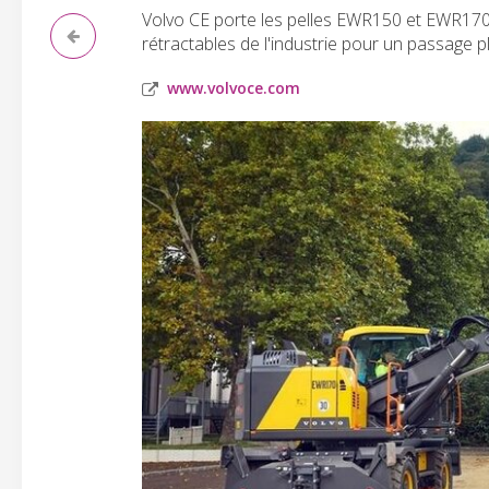
Volvo CE porte les pelles EWR150 et EWR170
rétractables de l'industrie pour un passage pl
www.volvoce.com