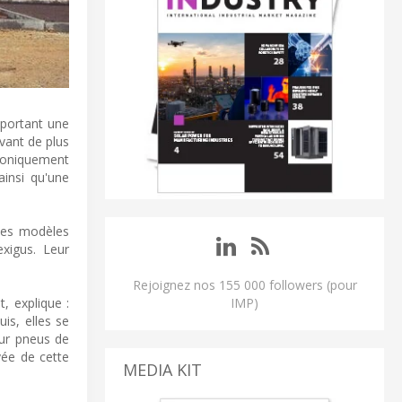
pportant une
vant de plus
roniquement
ainsi qu'une
 les modèles
xigus. Leur
Rejoignez nos 155 000 followers (pour
, explique :
IMP)
is, elles se
sur pneus de
vée de cette
MEDIA KIT