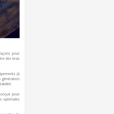
façons pour
tre des bras
uipements (à
a génération
abilité.
conçue pour
s optimales