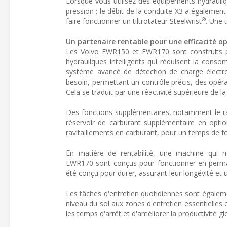
Lorsque vous utilisez des équipements hydrauliqu
pression ; le débit de la conduite X3 a égalemen
®
faire fonctionner un tiltrotateur Steelwrist
. Une 
Un partenaire rentable pour une efficacité o
Les Volvo EWR150 et EWR170 sont construits p
hydrauliques intelligents qui réduisent la con
système avancé de détection de charge électro-
besoin, permettant un contrôle précis, des opérat
Cela se traduit par une réactivité supérieure de l
Des fonctions supplémentaires, notamment le rale
réservoir de carburant supplémentaire en optio
ravitaillements en carburant, pour un temps de 
En matière de rentabilité, une machine qui 
EWR170 sont conçus pour fonctionner en perma
été conçu pour durer, assurant leur longévité et 
Les tâches d'entretien quotidiennes sont égaleme
niveau du sol aux zones d'entretien essentielles e
les temps d'arrêt et d'améliorer la productivité gl