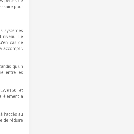
es pertes de
essaire pour
es systèmes
t niveau. Le
qu'en cas de
à accomplir.
tandis qu'un
ie entre les
s EWR150 et
e élément a
à l'accès au
le de réduire