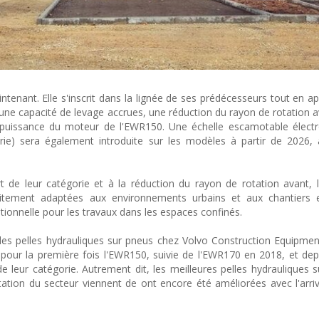
ntenant. Elle s'inscrit dans la lignée de ses prédécesseurs tout en a
une capacité de levage accrues, une réduction du rayon de rotation a
puissance du moteur de l'EWR150. Une échelle escamotable élect
rie) sera également introduite sur les modèles à partir de 2026, 
rt de leur catégorie et à la réduction du rayon de rotation avant,
ement adaptées aux environnements urbains et aux chantiers e
tionnelle pour les travaux dans les espaces confinés.
 les pelles hydrauliques sur pneus chez Volvo Construction Equipment
our la première fois l'EWR150, suivie de l'EWR170 en 2018, et depu
eur catégorie. Autrement dit, les meilleures pelles hydrauliques 
ation du secteur viennent de ont encore été améliorées avec l'arri