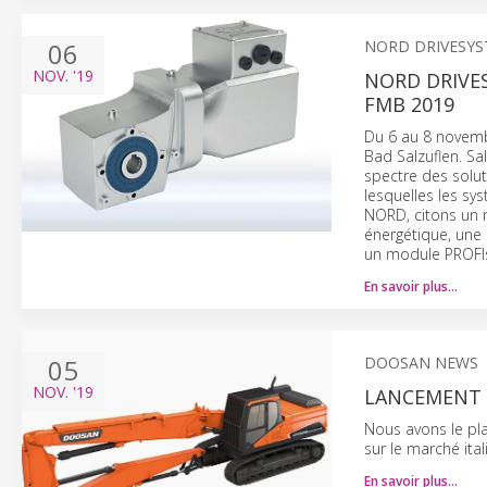
06
NORD DRIVESY
NOV.
'19
NORD DRIVE
FMB 2019
Du 6 au 8 novem
Bad Salzuflen. Sa
spectre des solut
lesquelles les sy
NORD, citons un 
énergétique, une
un module PROFIsa
En savoir plus…
05
DOOSAN NEWS
NOV.
'19
LANCEMENT I
Nous avons le pla
sur le marché ita
En savoir plus…