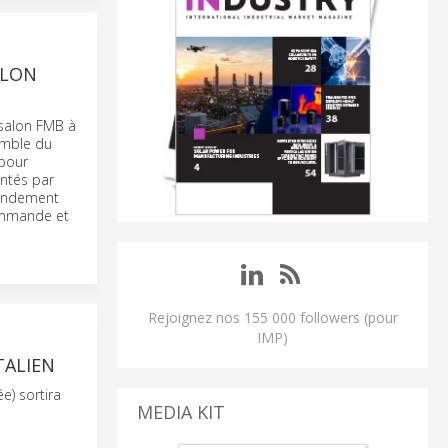
ALON
salon FMB à
emble du
 pour
entés par
rendement
commande et
Rejoignez nos 155 000 followers (pour
IMP)
TALIEN
e) sortira
MEDIA KIT