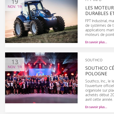
19
NOV.
'19
LES MOTEUR
DURABLES ET
FPT Industrial, m
de systèmes de tr
applications mari
moteurs de pointe
En savoir plus…
13
SOUTHCO
NOV.
'19
SOUTHCO CÉ
POLOGNE
Southco, Inc., le
l’ouverture offic
organisée sur pla
achetés début 201
avril cette année.
En savoir plus…