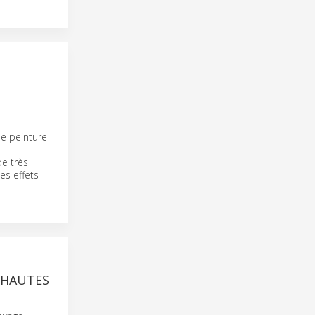
de peinture
e très
es effets
 HAUTES