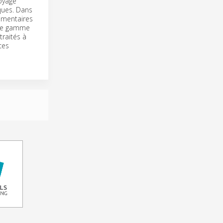
oyage
iques. Dans
limentaires
elle gamme
traités à
ces