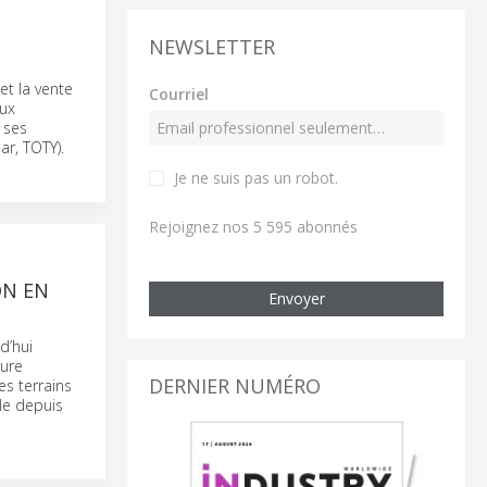
NEWSLETTER
et la vente
Courriel
aux
 ses
ar, TOTY).
Je ne suis pas un robot
.
Rejoignez nos 5 595 abonnés
ON EN
Envoyer
d’hui
ture
DERNIER NUMÉRO
es terrains
le depuis