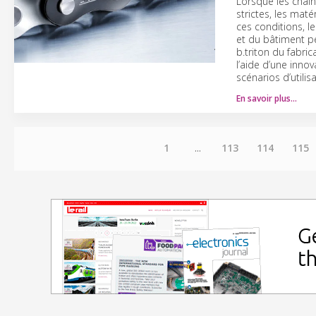
Lorsque les chaî
strictes, les mat
ces conditions, l
et du bâtiment pe
b.triton du fabri
l’aide d’une inn
scénarios d’utilis
En savoir plus…
1
...
113
114
115