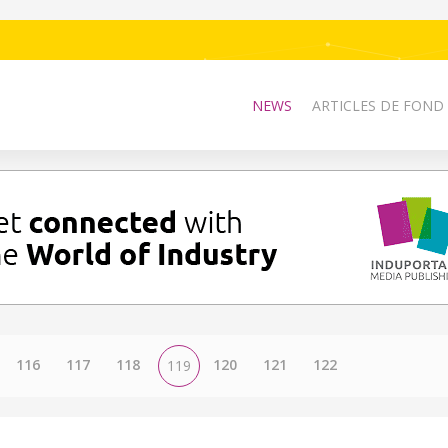
NEWS
ARTICLES DE FOND
116
117
118
120
121
122
119