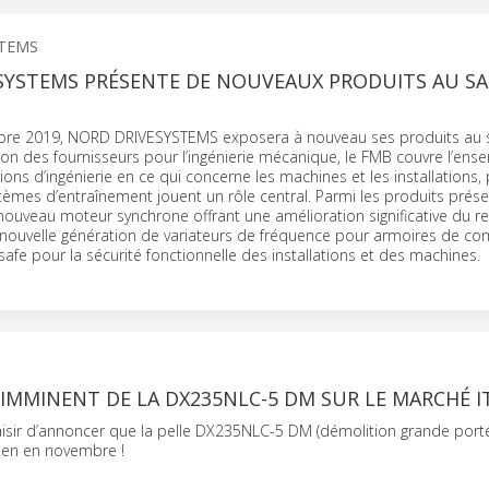
STEMS
SYSTEMS PRÉSENTE DE NOUVEAUX PRODUITS AU S
bre 2019, NORD DRIVESYSTEMS exposera à nouveau ses produits au 
lon des fournisseurs pour l’ingénierie mécanique, le FMB couvre l’ens
ions d’ingénierie en ce qui concerne les machines et les installations,
stèmes d’entraînement jouent un rôle central. Parmi les produits prés
nouveau moteur synchrone offrant une amélioration significative du 
 nouvelle génération de variateurs de fréquence pour armoires de 
fe pour la sécurité fonctionnelle des installations et des machines.
MMINENT DE LA DX235NLC-5 DM SUR LE MARCHÉ I
isir d’annoncer que la pelle DX235NLC-5 DM (démolition grande porté
lien en novembre !