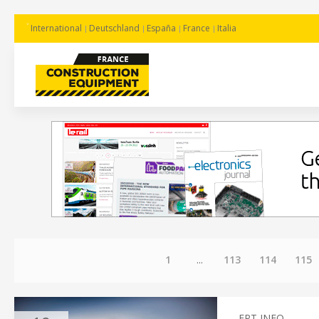
International
Deutschland
España
France
Italia
1
...
113
114
115
FPT INFO