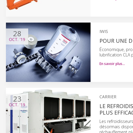
28
IWIS
OCT.
'19
POUR UNE DU
Économique, prop
lubrification CLA
En savoir plus…
23
CARRIER
OCT.
'19
LE REFROIDIS
PLUS EFFICA
Les refroidisseurs
désormais disponi
réchauffement pla