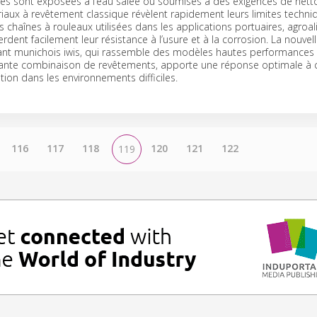
nes sont exposées à l’eau salée ou soumises à des exigences de nett
ériaux à revêtement classique révèlent rapidement leurs limites techn
es chaînes à rouleaux utilisées dans les applications portuaires, agroa
rdent facilement leur résistance à l’usure et à la corrosion. La nouv
cant munichois iwis, qui rassemble des modèles hautes performances 
ovante combinaison de revêtements, apporte une réponse optimale à 
ation dans les environnements difficiles.
116
117
118
120
121
122
119