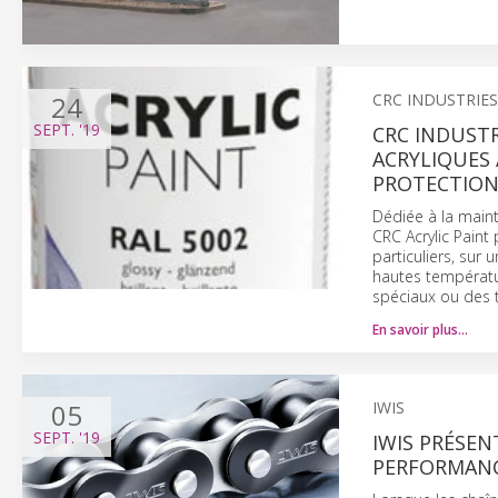
24
CRC INDUSTRIES
SEPT.
'19
CRC INDUST
ACRYLIQUES 
PROTECTION
Dédiée à la maint
CRC Acrylic Paint
particuliers, su
hautes températu
spéciaux ou des 
En savoir plus…
05
IWIS
SEPT.
'19
IWIS PRÉSEN
PERFORMANC