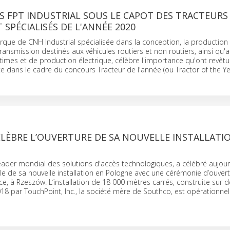
S FPT INDUSTRIAL SOUS LE CAPOT DES TRACTEURS
 SPÉCIALISÉS DE L'ANNÉE 2020
arque de CNH Industrial spécialisée dans la conception, la production 
ansmission destinés aux véhicules routiers et non routiers, ainsi qu'
times et de production électrique, célèbre l'importance qu'ont revêtu
 dans le cadre du concours Tracteur de l'année (ou Tractor of the Ye
LÈBRE L’OUVERTURE DE SA NOUVELLE INSTALLATI
 leader mondial des solutions d'accès technologiques, a célébré aujour
ielle de sa nouvelle installation en Pologne avec une cérémonie d’ouver
ce, à Rzeszów. L’installation de 18 000 mètres carrés, construite sur d
8 par TouchPoint, Inc., la société mère de Southco, est opérationnel