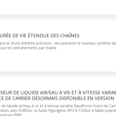
RÉE DE VIE ÉTENDUE DES CHAÎNES
re et d'une extrême précision : iwis présente le nouveau système de
 pour les entraînements par chaîne.
SEUR DE LIQUIDE AIR/EAU À VIS ET À VITESSE VARIA
CE DE CARRIER DÉSORMAIS DISPONIBLE EN VERSION
 de liquide air/eau à vis et à vitesse variable AquaForce Vision de Carr
bles avec PUREtec, le fluide frigorigène HFO R-1234ze à faible potent
nétaire (PRP).