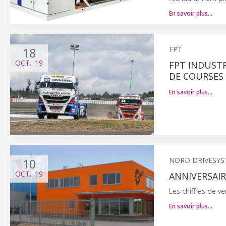
En savoir plus…
18
FPT
OCT.
'19
FPT INDUST
DE COURSES 
En savoir plus…
10
NORD DRIVESY
OCT.
'19
ANNIVERSAIRE
Les chiffres de v
En savoir plus…