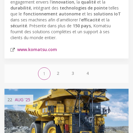
engagement envers l'
innovation
, la
qualité
et la
durabilité
, intégrant des
technologies de pointe
telles
que le
fonctionnement autonome
et les
solutions IoT
dans ses machines afin d'améliorer l'
efficacité
et la
sécurité
. Présente dans plus de
150 pays
, Komatsu
fournit des solutions complètes et un support à ses
clients du monde entier.
www.komatsu.com
2
3
4
1
22
AUG
'25