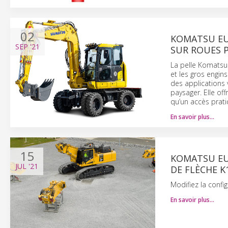
02
KOMATSU EU
SEP
'21
SUR ROUES 
La pelle Komatsu
et les gros engin
des applications 
paysager. Elle of
qu’un accès prati
En savoir plus…
15
KOMATSU EU
JUL
'21
DE FLÈCHE K
Modifiez la confi
En savoir plus…