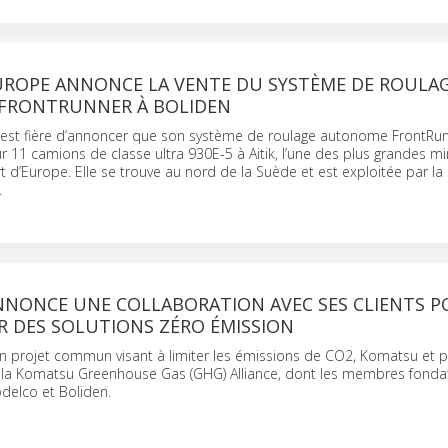
ROPE ANNONCE LA VENTE DU SYSTÈME DE ROULA
FRONTRUNNER À BOLIDEN
st fière d’annoncer que son système de roulage autonome FrontRun
sur 11 camions de classe ultra 930E-5 à Aitik, l’une des plus grandes m
rt d’Europe. Elle se trouve au nord de la Suède et est exploitée par la
.
NONCE UNE COLLABORATION AVEC SES CLIENTS P
 DES SOLUTIONS ZÉRO ÉMISSION
n projet commun visant à limiter les émissions de CO2, Komatsu et p
é la Komatsu Greenhouse Gas (GHG) Alliance, dont les membres fonda
odelco et Boliden.