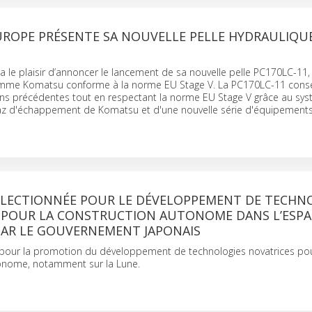
ROPE PRÉSENTE SA NOUVELLE PELLE HYDRAULIQU
le plaisir d’annoncer le lancement de sa nouvelle pelle PC170LC-11, 
mme Komatsu conforme à la norme EU Stage V. La PC170LC-11 conse
ons précédentes tout en respectant la norme EU Stage V grâce au sy
az d'échappement de Komatsu et d'une nouvelle série d'équipements
LECTIONNÉE POUR LE DÉVELOPPEMENT DE TECHN
 POUR LA CONSTRUCTION AUTONOME DANS L’ESPAC
PAR LE GOUVERNEMENT JAPONAIS
t pour la promotion du développement de technologies novatrices pou
onome, notamment sur la Lune.