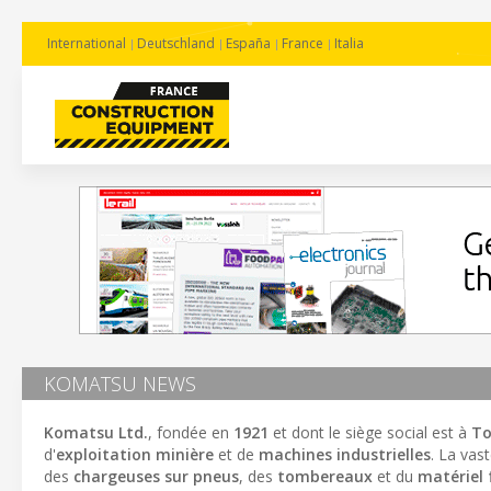
International
Deutschland
España
France
Italia
KOMATSU NEWS
Komatsu Ltd.
, fondée en
1921
et dont le siège social est à
To
d'
exploitation minière
et de
machines industrielles
. La vas
des
chargeuses sur pneus
, des
tombereaux
et du
matériel 