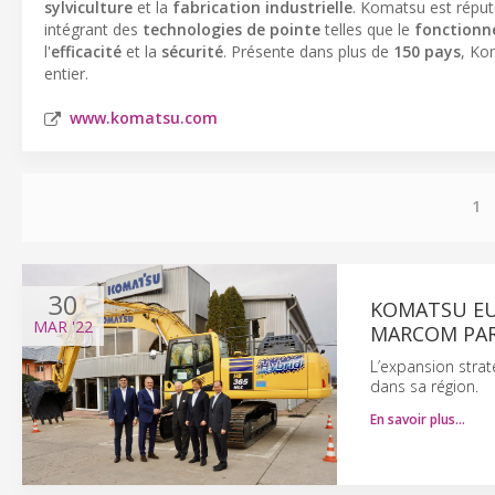
sylviculture
et la
fabrication industrielle
. Komatsu est répu
intégrant des
technologies de pointe
telles que le
fonction
l'
efficacité
et la
sécurité
. Présente dans plus de
150 pays
, Ko
entier.
www.komatsu.com
1
30
KOMATSU EU
MAR
'22
MARCOM PA
L’expansion strat
dans sa région.
En savoir plus…