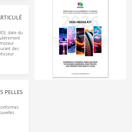
RTICULÉ
003, date du
culièrement
n moteur
surant des
ntisseur
S PELLES
 conformes
ouvelles