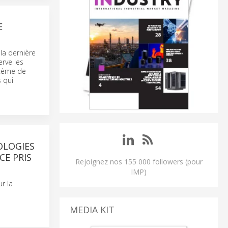
E
la dernière
rve les
stème de
 qui
OLOGIES
E PRIS
Rejoignez nos 155 000 followers (pour
IMP)
r la
MEDIA KIT