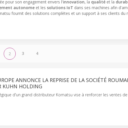
tée pour son engagement envers l'
innovation
, la
qualité
et la
durabi
nement autonome
et les
solutions IoT
dans ses machines afin d'amé
matsu fournit des solutions complètes et un support à ses clients d
3
4
2
ROPE ANNONCE LA REPRISE DE LA SOCIÉTÉ ROUMA
R KUHN HOLDING
égique d'un grand distributeur Komatsu vise à renforcer les ventes d