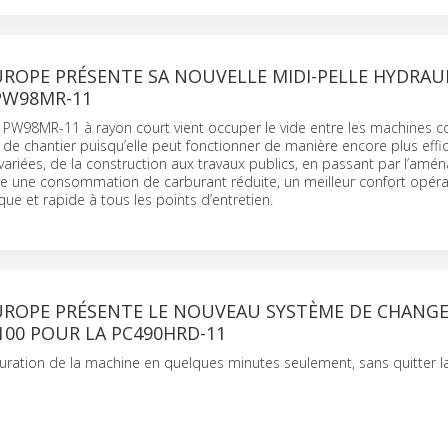
ROPE PRÉSENTE SA NOUVELLE MIDI-PELLE HYDRAU
PW98MR-11
 PW98MR-11 à rayon court vient occuper le vide entre les machines 
s de chantier puisqu’elle peut fonctionner de manière encore plus eff
variées, de la construction aux travaux publics, en passant par l’am
fre une consommation de carburant réduite, un meilleur confort opérat
que et rapide à tous les points d’entretien.
ROPE PRÉSENTE LE NOUVEAU SYSTÈME DE CHANG
100 POUR LA PC490HRD-11
guration de la machine en quelques minutes seulement, sans quitter l