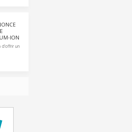
NNONCE
E
IUM-ION
d’offrir un