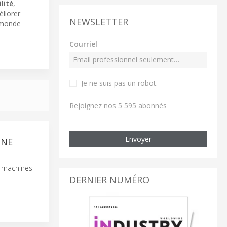
lité
,
liorer
NEWSLETTER
u monde
Courriel
Je ne suis pas un robot
.
Rejoignez nos 5 595 abonnés
Envoyer
INE
e machines
DERNIER NUMÉRO