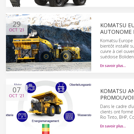
29
KOMATSU EU
OCT
'21
AUTONOME 
Komatsu Europe e
bientôt installé 
cuivre à ciel ouve
suédoise Boliden
En savoir plus…
07
KOMATSU AN
OCT
'21
PROMOUVOIR
Dans le cadre d’u
clients ont form
Rio Tinto, BHP, C
En savoir plus…