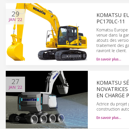
29
KOMATSU EU
JAN
'22
PC170LC-11
Komatsu Europe a 
venue dans la ga
atouts des versi
traitement des g
raviront le client.
En savoir plus…
27
KOMATSU SÉ
JAN
'22
NOVATRICES
EN CHARGE 
Actrice du proje
construction aut
En savoir plus…