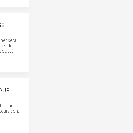
GE
ner sera
ines de
 société
OUR
lusieurs
teurs sont