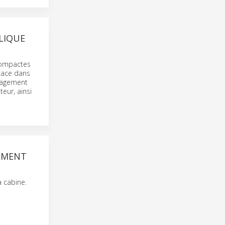
LIQUE
compactes
icace dans
énagement
eur, ainsi
EMENT
a cabine.