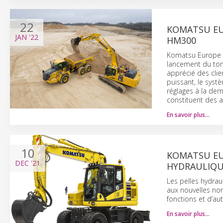
22
KOMATSU EU
JAN
'22
HM300
Komatsu Europe e
lancement du tomb
apprécié des clie
puissant, le syst
réglages à la de
constituent des a
En savoir plus…
10
KOMATSU EU
DEC
'21
HYDRAULIQUE
Les pelles hydra
aux nouvelles nor
fonctions et d’au
En savoir plus…