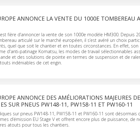
ROPE ANNONCE LA VENTE DU 1000E TOMBEREAU A
st fière d’annoncer la vente de son 1000e modèle HM300. Depuis 2
ereau articulé sur le marché européen, il s’est avéré un choix parti
nts, quel que soit le chantier et en toutes circonstances. En effet, so
ème d'anti-patinage Komatsu, les modes de travail sélectionnables as
mande et des solutions de pointe en termes de suspension et de rale
touts indéniables de cet engin.
ROPE ANNONCE DES AMÉLIORATIONS MAJEURES DE
S SUR PNEUS PW148-11, PW158-11 ET PW160-11
uliques sur pneus PW148-11, PW158-11 et PW160-11 sont désormais
mes d’émission EU Stage V et offrent encore plus de puissance, de n
tres atouts pour tous les chantiers.