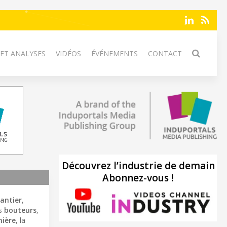
 ET ANALYSES
VIDÉOS
ÉVÉNEMENTS
CONTACT
Découvrez l’industrie de demain
Abonnez-vous !
antier
,
es
bouteurs
,
nière
, la