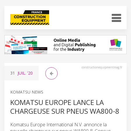
constructionequipmentmag.fr
31
JUIL.
'20
KOMATSU NEWS
KOMATSU EUROPE LANCE LA
CHARGEUSE SUR PNEUS WA800-8
Komatsu Europe International N.V. annonce la
nouvelle chargeuse sur pneus WA800-8. Conçue