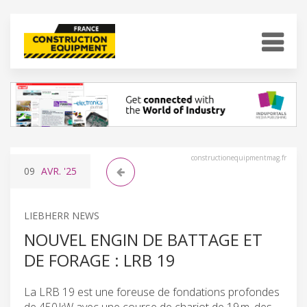
constructionequipmentmag.fr
09
AVR.
'25
LIEBHERR NEWS
NOUVEL ENGIN DE BATTAGE ET
DE FORAGE : LRB 19
La LRB 19 est une foreuse de fondations profondes
de 450 kW avec une course de chariot de 19 m, des