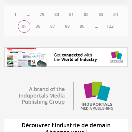
1
...
79
80
81
82
83
84
86
87
88
89
...
122
85
Découvrez l’industrie de demain