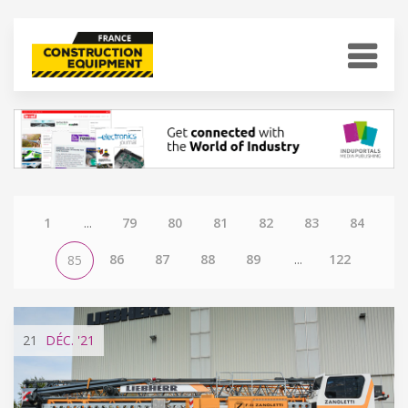
1
...
79
80
81
82
83
84
86
87
88
89
...
122
85
21
DÉC.
'21