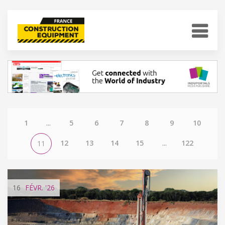
1
...
5
6
7
8
9
10
12
13
14
15
...
122
11
16
FÉVR.
'26