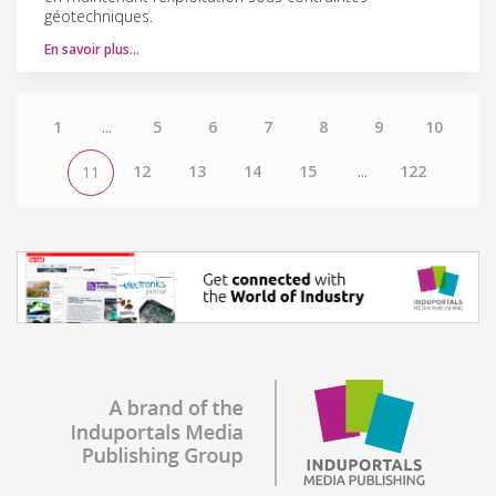
géotechniques.
En savoir plus…
1
...
5
6
7
8
9
10
12
13
14
15
...
122
11